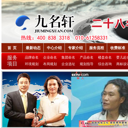
首 页
最新动态
中心介绍
专家介绍
服务流程
收费标准
服务
品牌命名
企业命名
集团命名
产品命名
楼盘命名
婴儿起
项目
环境规划
布局规划
企业选址
规划指导
综合咨询
商标设