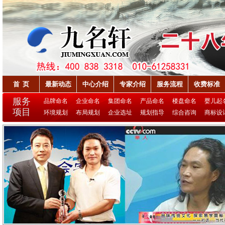
首 页
最新动态
中心介绍
专家介绍
服务流程
收费标准
服务
品牌命名
企业命名
集团命名
产品命名
楼盘命名
婴儿起
项目
环境规划
布局规划
企业选址
规划指导
综合咨询
商标设