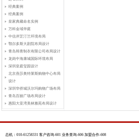
经典案例
经典案例
皇家典藏命名实例
万科金域华庭
中信岸芷汀兰环境布局
鄂尔多斯大剧院布局设计
青岛韩青制衣有限公司布局设计
龙岗中海康城国际环境布局
深圳皇庭玺园设计
北京燕莎奥特莱斯购物中心布局
设计
深圳华侨城沃尔玛购物广场布局
青岛百丽广场布局设计
惠阳大亚湾美林雅苑布局设计
总机：010-61258331 客户咨询-601 业务查询-606 加盟合作-608